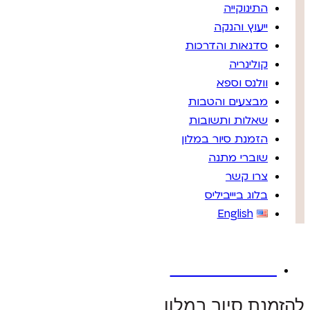
התינוקייה
ייעוץ והנקה
סדנאות והדרכות
קולינריה
וולנס וספא
מבצעים והטבות
שאלות ותשובות
הזמנת סיור במלון
שוברי מתנה
צרו קשר
בלוג ביייביליס
English
GIFT SHOP
להזמנת סיור במלון