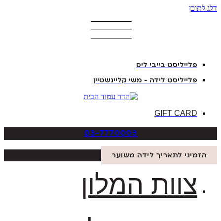
דלג לתוכן
פלייליסט בייבי ליס
פלייליסט לידה - משי קליינשטיין
GIFT CARD
03-7770003
הזמיני לתאריך לידה משוער
צוות המלון