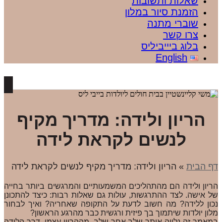
שאלות ותשובות
הזמנת סיור במלון
שוברי מתנה
צרו קשר
בלוג ביייביליס
English
הריון ולידה: מדריך מקיף
לנשים לקראת לידה
דף הבית
»
הריון ולידה: מדריך מקיף לנשים לקראת לידה
הריון ולידה הם מהתהליכים המשמעותיים והמרגשים ביותר בחייה
של אישה. לצד ההתרגשות, עולות גם שאלות רבות: כיצד להתכונן
נכון ללידה? מה חשוב לדעת על התקופה שאחריה? ואיך לבחור
מלון יולדות שיתמוך בך פיזית ורגשית כבר מהרגע הראשון?
במאמר זה נלווה אותך שלב אחר שלב, מההריון עצמו, דרך הלידה