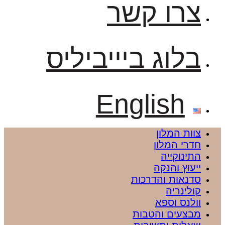
צרו קשר
בלוג ביייביליס
English
צוות המלון
חדרי המלון
התינוקייה
ייעוץ והנקה
סדנאות והדרכות
קולינריה
וולנס וספא
מבצעים והטבות