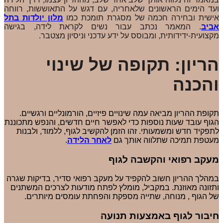
ועד הימים הראשונים שלאחריה, עם דגש על התאוששות, רווחה
אישית ובחירה חכמה של מסגרת תומכת כמו
מלון יולדות בתל
אביב
. המאמר נכתב עבור נשים לקראת לידה, בגישה
מקצועית-ידידותית, ומבוסס על ידע עדכני וניסיון מצטבר.
הריון: תקופה של שינוי
והכנה
תקופת ההריון מביאה עמה שינויים פיזיים, הורמונליים ורגשיים.
הגוף עובד שעות נוספות כדי לאפשר חיים חדשים, והנפש מתכוננת
לתפקיד חדש ומשמעותי. זהו הזמן להקשיב לגוף, ללמוד, ולבנות
מעטפת תמיכה שתלווה אותך גם
לאחר הלידה
.
מעקב רפואי והקשבה לגוף
במהלך ההריון חשוב להקפיד על מעקב רפואי סדיר, בדיקות שגרה
ותזונה מאוזנת. במקביל, מומלץ לפתח מודעות לצרכים המשתנים
של הגוף , מנוחה, שתייה מספקת והפחתת עומסים מיותרים.
חיבור לגוף באמצעות תנועה