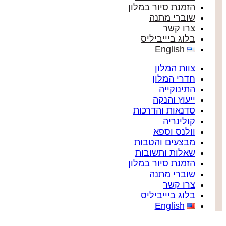
הזמנת סיור במלון
שוברי מתנה
צרו קשר
בלוג ביייביליס
English
צוות המלון
חדרי המלון
התינוקייה
ייעוץ והנקה
סדנאות והדרכות
קולינריה
וולנס וספא
מבצעים והטבות
שאלות ותשובות
הזמנת סיור במלון
שוברי מתנה
צרו קשר
בלוג ביייביליס
English