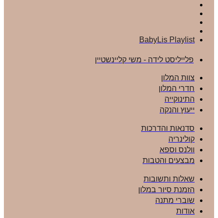
BabyLis Playlist
פלייליסט לידה - משי קליינשטיין
צוות המלון
חדרי המלון
התינוקייה
ייעוץ והנקה
סדנאות והדרכות
קולינריה
וולנס וספא
מבצעים והטבות
שאלות ותשובות
הזמנת סיור במלון
שוברי מתנה
אודות